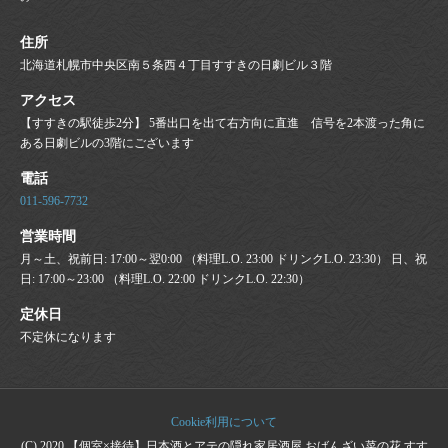
住所
北海道札幌市中央区南５条西４丁目すすきの日劇ビル３階
アクセス
【すすきの駅徒歩2分】 5番出口を出て右方向に直進 信号を2本渡った角に
ある日劇ビルの3階にございます
電話
011-596-7732
営業時間
月～土、祝前日: 17:00～翌0:00 （料理L.O. 23:00 ドリンクL.O. 23:30） 日、祝
日: 17:00～23:00 （料理L.O. 22:00 ドリンクL.O. 22:30）
定休日
不定休になります
Cookie利用について
(C) 2020 【個室×接待】日本酒とアテの隠れ家居酒屋 おばんざい菜の花 すす