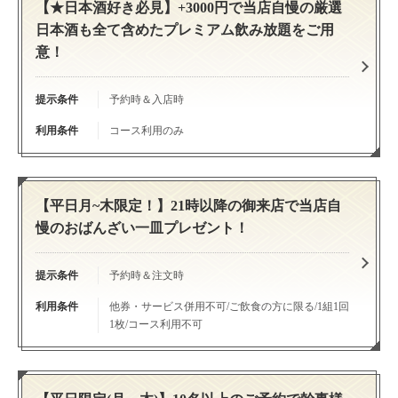
【★日本酒好き必見】+3000円で当店自慢の厳選
日本酒も全て含めたプレミアム飲み放題をご用
意！
提示条件
予約時＆入店時
利用条件
コース利用のみ
【平日月~木限定！】21時以降の御来店で当店自
慢のおばんざい一皿プレゼント！
提示条件
予約時＆注文時
利用条件
他券・サービス併用不可/ご飲食の方に限る/1組1回
この店舗情報をシェアする
1枚/コース利用不可
クーポン | 【個室×接待】日本酒とアテの隠れ家居酒屋 おば
んざい菜の花 すすきの