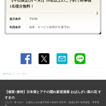
【平日限定(月～木)】10名以上のご予約で幹事様
北海道札幌市中央区南５条西４丁目すすきの日劇ビル３階
1名様分無料！
https://obanzai-nanohana.owst.jp/coupons
お店情報をコピー
提示条件
予約時
利用条件
他券・サービス併用不可/要予約
閉じる
ホーム
クーポン
【個室×接待】日本酒とアテの隠れ家居酒屋 おばんざい菜の花 す
すきの
こしつ せったい にほんしゅとあてのかくれがいざかや おばんざいなのはな すすき
の