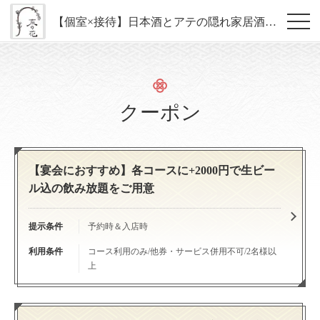
【個室×接待】日本酒とアテの隠れ家居酒屋 おばんざい菜の花 すすきの
クーポン
【宴会におすすめ】各コースに+2000円で生ビー
ル込の飲み放題をご用意
提示条件
予約時＆入店時
利用条件
コース利用のみ/他券・サービス併用不可/2名様以
上