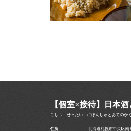
【個室×接待】日本酒
こしつ せったい にほんしゅとあてのか
住所
北海道札幌市中央区南