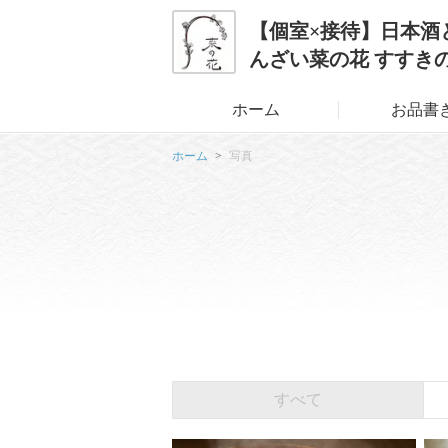
【個室×接待】日本酒
んざい菜の花 すすき
ホーム
お品書
ホーム
写真
すべて