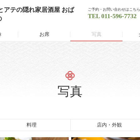
とアテの隠れ家居酒屋 おば
ご予約・お問い合わせはこち
TEL
011-596-7732
の
き
お席
写真
写真
料理
店内・外観