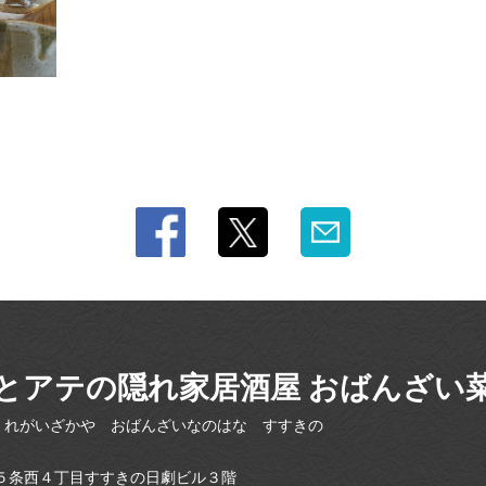
とアテの隠れ家居酒屋 おばんざい
くれがいざかや おばんざいなのはな すすきの
５条西４丁目すすきの日劇ビル３階